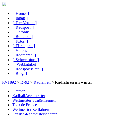
[ Home ]
[ Inhalt ]
[ Der Verein ]
[ Radsport ]
[ Chronik ]
[ Berichte ]
[ Fotos ]
[ Ehrungen ]
[ Videos ]
[ Radfahren ]
[ Schweinfurt ]
[ Webkatalog ]
[ Radsportseiten ]
[ Blog ]
RV1892
>
Rv92
>
Radfahren
> Radfahren-im-winter
Sitemap
Radball-Weltmeister
Weltmeister Straßen­rennen
Tour de France
Weltmeister Zeitfahren
Straßen-Radmeister­schaften