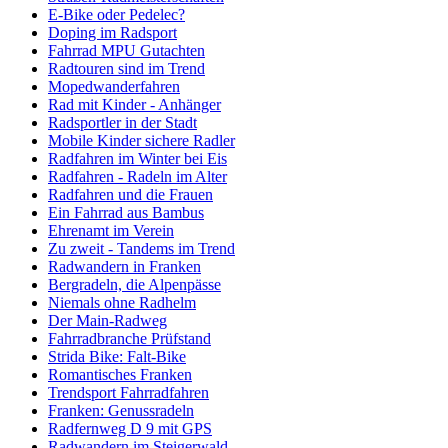
E-Bike oder Pedelec?
Doping im Radsport
Fahrrad MPU Gutachten
Radtouren sind im Trend
Mopedwanderfahren
Rad mit Kinder - Anhänger
Radsportler in der Stadt
Mobile Kinder sichere Radler
Radfahren im Winter bei Eis
Radfahren - Radeln im Alter
Radfahren und die Frauen
Ein Fahrrad aus Bambus
Ehrenamt im Verein
Zu zweit - Tandems im Trend
Radwandern in Franken
Bergradeln, die Alpenpässe
Niemals ohne Radhelm
Der Main-Radweg
Fahrradbranche Prüfstand
Strida Bike: Falt-Bike
Romantisches Franken
Trendsport Fahrradfahren
Franken: Genussradeln
Radfernweg D 9 mit GPS
Radwandern im Steigerwald