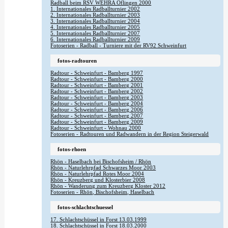
Radball beim RSV WEHRA Öflingen 2000
1. Internationales Radballturnier 2002
2. Internationales Radballturnier 2003
3. Internationales Radballturnier 2004
4. Internationales Radballturnier 2005
5. Internationales Radballturnier 2007
6. Internationales Radballturnier 2009
Fotoserien - Radball - Turniere mit der RV92 Schweinfurt
fotos-radtouren
Radtour - Schweinfurt - Bamberg 1997
Radtour - Schweinfurt - Bamberg 2000
Radtour - Schweinfurt - Bamberg 2001
Radtour - Schweinfurt - Bamberg 2002
Radtour - Schweinfurt - Bamberg 2003
Radtour - Schweinfurt - Bamberg 2004
Radtour - Schweinfurt - Bamberg 2006
Radtour - Schweinfurt - Bamberg 2007
Radtour - Schweinfurt - Bamberg 2009
Radtour - Schweinfurt - Wohnau 2000
Fotoserien - Radtouren und Radwandern in der Region Steigerwald
fotos-rhoen
Rhön - Haselbach bei Bischofsheim / Rhön
Rhön - Naturlehrpfad Schwarzes Moor 2003
Rhön - Naturlehrpfad Rotes Moor 2004
Rhön - Kreuzberg und Klosterbier 2008
Rhön - Wanderung zum Kreuzberg Kloster 2012
Fotoserien - Rhön, Bischofsheim, Haselbach
fotos-schlachtschuessel
17. Schlachtschüssel in Forst 13.03.1999
18. Schlachtschüssel in Forst 18.03.2000