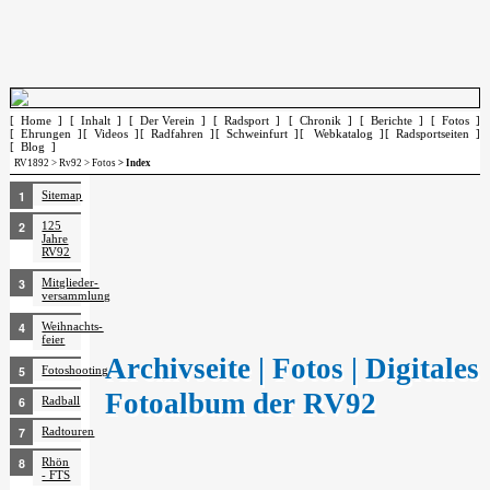
[ Home ]
[ Inhalt ]
[ Der Verein ]
[ Radsport ]
[ Chronik ]
[ Berichte ]
[ Fotos ]
[ Ehrungen ]
[ Videos ]
[ Radfahren ]
[ Schweinfurt ]
[ Webkatalog ]
[ Radsportseiten ]
[ Blog ]
RV1892
>
Rv92
>
Fotos
> Index
Sitemap
125
Jahre
RV92
Mitglieder­
versammlung
Weihnachts­
feier
Archivseite | Fotos | Digitales
Fotoshooting
Fotoalbum der RV92
Radball
Radtouren
Rhön
- FTS