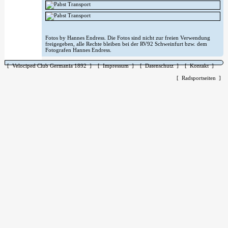
Fotos by Hannes Endress. Die Fotos sind nicht zur freien Verwendung
freigegeben, alle Rechte bleiben bei der RV92 Schweinfurt bzw. dem
Fotografen Hannes Endress.
[ Velociped Club Germania 1892 ]
[ Impressum ]
[ Datenschutz ]
[ Kontakt ]
[ Radsportseiten ]