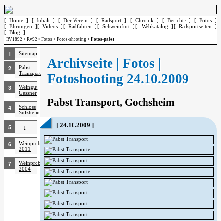
[ Home ]
[ Inhalt ]
[ Der Verein ]
[ Radsport ]
[ Chronik ]
[ Berichte ]
[ Fotos ]
[ Ehrungen ]
[ Videos ]
[ Radfahren ]
[ Schweinfurt ]
[ Webkatalog ]
[ Radsportseiten ]
[ Blog ]
RV1892
>
Rv92
>
Fotos
>
Fotos-shooting
> Fotos-pabst
Sitemap
Archivseite | Fotos |
Pabst
Transport
Fotoshooting 24.10.2009
Weingut
Gessner
Pabst Transport, Gochsheim
Schloss
Sulzheim
[ 24.10.2009 ]
↓
Weinprobe
2011
Weinprobe
2004