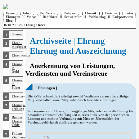
[ Home ]
[ Inhalt ]
[ Der Verein ]
[ Radsport ]
[ Chronik ]
[ Berichte ]
[ Fotos ]
[ Ehrungen ]
[ Videos ]
[ Radfahren ]
[ Schweinfurt ]
[ Webkatalog ]
[ Radsportseiten ]
[ Blog ]
RV1892
>
Rv92
>
Ehrung
> Index
Sitemap
Archivseite | Ehrung |
Ehren­
mitglieder
Ehrung und Auszeichnung
Ehrenvorsitz
Ehrung
Anerkennung von Leistungen,
in
Gold
Verdiensten und Vereinstreue
Ehrung
in
Silber
[ Ehrungen ]
Ehrenzeichen
Die RV92 Schweinfurt würdigt sowohl Verdienste als auch langjährige
Mitgliedschaften seiner Mitglieder durch besondere Ehrungen.
Ehrungs­
ordnung
Im Gegensatz zur Ehrung für langjährige Mitglieder sollte die Ehrung für
besondere ehrenamtliche Tätigkeit in erster Linie von der persönlichen
Bundes-
Leistung und nicht in Verbindung mit Mindest-Jahreszahlen der
Ehren-
Vereinszugehörigkeit abhängig gemacht werden.
Gilde
Philipp
Zimmermann