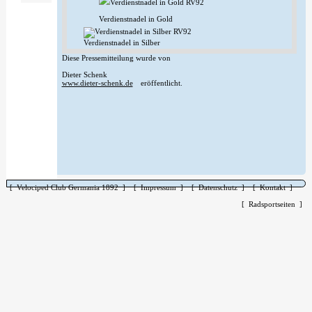
Verdienstnadel in Gold
Verdienstnadel in Silber
Diese Pressemitteilung wurde von
Dieter Schenk
www.dieter-schenk.de
eröffentlicht.
[ Velociped Club Germania 1892 ]
[ Impressum ]
[ Datenschutz ]
[ Kontakt ]
[ Radsportseiten ]