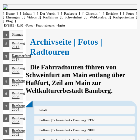
[ Home ]
[ Inhalt ]
[ Der Verein ]
[ Radsport ]
[ Chronik ]
[ Berichte ]
[ Fotos ]
[ Ehrungen ]
[ Videos ]
[ Radfahren ]
[ Schweinfurt ]
[ Webkatalog ]
[ Radsportseiten ]
[ Blog ]
RV1892
>
Rv92
>
Fotos
>
Fotos-radtouren
> Index
Sitemap
Archivseite | Fotos |
Bamberg
2017
Radtouren
Kammerforst
2017
Die Fahrradtouren führen von
Bamberg
2009
Schweinfurt am Main entlang über
Bamberg
Haßfurt, Zeil am Main zur
2007
Weltkulturerbestadt Bamberg.
Bamberg
2006
Bamberg
2004
Inhalt
Bamberg
Radtour | Schweinfurt - Bamberg 1997
2003
Radtour | Schweinfurt - Bamberg 2000
Bamberg
2002