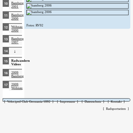
Bamberg
2001
Bamberg
2000
Fotos: RV92
Wohnau
2000
Bamberg
1997
↓
Radwandern
Videos
2009
Bamberg
2009
Wohnau
[ Velociped Club Germania 1892 ]
[ Impressum ]
[ Datenschutz ]
[ Kontakt ]
[ Radsportseiten ]