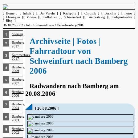
[ Home ]
[ Inhalt ]
[ Der Verein ]
[ Radsport ]
[ Chronik ]
[ Berichte ]
[ Fotos ]
[ Ehrungen ]
[ Videos ]
[ Radfahren ]
[ Schweinfurt ]
[ Webkatalog ]
[ Radsportseiten ]
[ Blog ]
RV1892
>
Rv92
>
Fotos
>
Fotos-radtouren
> Fotos-bamberg-2006
Sitemap
Archivseite | Fotos |
Bamberg
2017
Fahrradtour von
Kammerforst
Schweinfurt nach Bamberg
2017
Bamberg
2006
2009
Bamberg
2007
Radwandern nach Bamberg am
20.08.2006
Bamberg
2006
Bamberg
2004
[ 20.08.2006 ]
Bamberg
2003
Bamberg
2002