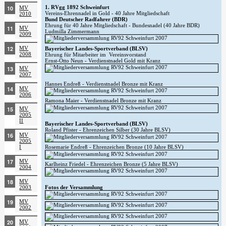
1. RVgg 1892 Schweinfurt
MV
Vereins-Ehrennadel in Gold - 40 Jahre Mitgliedschaft
2010
Bund Deutscher Radfahrer (BDR)
Ehrung für 40 Jahre Mitgliedschaft - Bundesnadel (40 Jahre BDR)
MV
Ludmilla Zimmermann
2009
MV
Bayerischer Landes-Sportverband (BLSV)
2008
Ehrung für Mitarbeiter im Vereinsvorstand
Ernst-Otto Neun - Verdienstnadel Gold mit Kranz
MV
2007
Hannes Endreß - Verdienstnadel Bronze mit Kranz
MV
2006
Ramona Maier - Verdienstnadel Bronze mit Kranz
MV
2005
II
Bayerischer Landes-Sportverband (BLSV)
Roland Pfister - Ehrenzeichen Silber (30 Jahre BLSV)
MV
2005
I
Rosemarie Endreß - Ehrenzeichen Bronze (10 Jahre BLSV)
MV
Karlheinz Friedel - Ehrenzeichen Bronze (5 Jahre BLSV)
2004
MV
Fotos der Versammlung
2003
MV
2002
MV