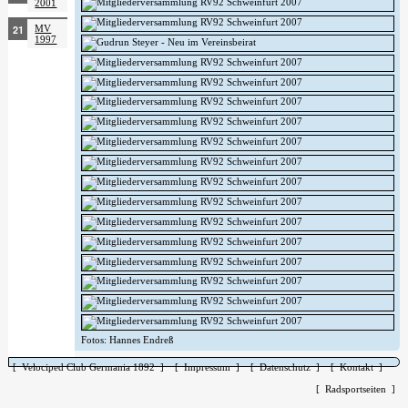
2001
MV
1997
Fotos: Hannes Endreß
[ Velociped Club Germania 1892 ]
[ Impressum ]
[ Datenschutz ]
[ Kontakt ]
[ Radsportseiten ]