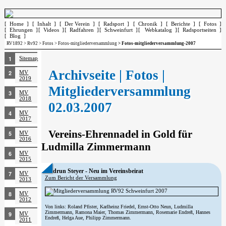
[ Home ]
[ Inhalt ]
[ Der Verein ]
[ Radsport ]
[ Chronik ]
[ Berichte ]
[ Fotos ]
[ Ehrungen ]
[ Videos ]
[ Radfahren ]
[ Schweinfurt ]
[ Webkatalog ]
[ Radsportseiten ]
[ Blog ]
RV1892
>
Rv92
>
Fotos
>
Fotos-mitgliederversammlung
> Fotos-mitgliederversammlung-2007
Sitemap
Archivseite | Fotos |
MV
2019
Mitgliederversammlung
MV
2018
02.03.2007
MV
2017
Vereins-Ehrennadel in Gold für
MV
2016
Ludmilla Zimmermann
MV
2015
Gudrun Steyer - Neu im Vereinsbeirat
MV
Zum Bericht der Versammlung
2013
MV
2012
Von links: Roland Pfister, Karlheinz Friedel, Ernst-Otto Neun, Ludmilla
Zimmermann, Ramona Maier, Thomas Zimmermann, Rosemarie Endreß, Hannes
MV
Endreß, Helga Aue, Philipp Zimmermann.
2011