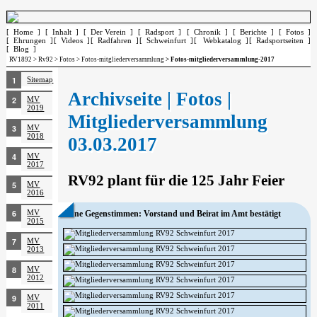
[ Home ]
[ Inhalt ]
[ Der Verein ]
[ Radsport ]
[ Chronik ]
[ Berichte ]
[ Fotos ]
[ Ehrungen ]
[ Videos ]
[ Radfahren ]
[ Schweinfurt ]
[ Webkatalog ]
[ Radsportseiten ]
[ Blog ]
RV1892
>
Rv92
>
Fotos
>
Fotos-mitgliederversammlung
> Fotos-mitgliederversammlung-2017
Sitemap
Archivseite | Fotos |
MV
2019
Mitgliederversammlung
MV
2018
03.03.2017
MV
2017
RV92 plant für die 125 Jahr Feier
MV
2016
MV
Ohne Gegenstimmen: Vorstand und Beirat im Amt bestätigt
2015
MV
2013
MV
2012
MV
2011