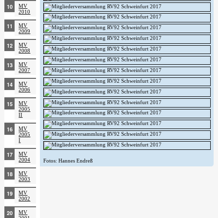
MV
2010
MV
2009
MV
2008
MV
2007
MV
2006
MV
2005
II
MV
2005
I
MV
2004
Fotos: Hannes Endreß
MV
2003
MV
2002
MV