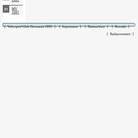
2001
MV
1997
[ Velociped Club Germania 1892 ]
[ Impressum ]
[ Datenschutz ]
[ Kontakt ]
[ Radsportseiten ]