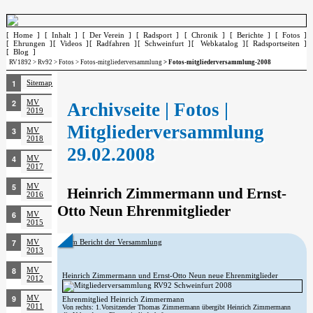
[ Home ]
[ Inhalt ]
[ Der Verein ]
[ Radsport ]
[ Chronik ]
[ Berichte ]
[ Fotos ]
[ Ehrungen ]
[ Videos ]
[ Radfahren ]
[ Schweinfurt ]
[ Webkatalog ]
[ Radsportseiten ]
[ Blog ]
RV1892
>
Rv92
>
Fotos
>
Fotos-mitgliederversammlung
> Fotos-mitgliederversammlung-2008
Sitemap
MV
Archivseite | Fotos |
2019
Mitgliederversammlung
MV
2018
29.02.2008
MV
2017
MV
Heinrich Zimmermann und Ernst-
2016
Otto Neun Ehrenmitglieder
MV
2015
MV
Zum Bericht der Versammlung
2013
MV
Heinrich Zimmermann und Ernst-Otto Neun neue Ehrenmitglieder
2012
MV
Ehrenmitglied Heinrich Zimmermann
2011
Von rechts: 1.Vorsitzender Thomas Zimmermann übergibt Heinrich Zimmermann