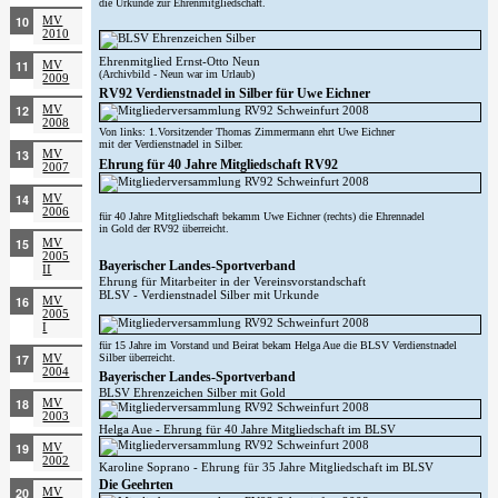
die Urkunde zur Ehrenmitgliedschaft.
MV
2010
Ehrenmitglied Ernst-Otto Neun
MV
(Archivbild - Neun war im Urlaub)
2009
RV92 Verdienstnadel in Silber für Uwe Eichner
MV
2008
Von links: 1.Vorsitzender Thomas Zimmermann ehrt Uwe Eichner
mit der Verdienstnadel in Silber.
MV
Ehrung für 40 Jahre Mitgliedschaft RV92
2007
MV
2006
für 40 Jahre Mitgliedschaft bekamm Uwe Eichner (rechts) die Ehrennadel
in Gold der RV92 überreicht.
MV
2005
Bayerischer Landes-Sportverband
II
Ehrung für Mitarbeiter in der Vereinsvorstandschaft
BLSV - Verdienstnadel Silber mit Urkunde
MV
2005
I
für 15 Jahre im Vorstand und Beirat bekam Helga Aue die BLSV Verdienstnadel
Silber überreicht.
MV
2004
Bayerischer Landes-Sportverband
BLSV Ehrenzeichen Silber mit Gold
MV
2003
Helga Aue - Ehrung für 40 Jahre Mitgliedschaft im BLSV
MV
2002
Karoline Soprano - Ehrung für 35 Jahre Mitgliedschaft im BLSV
Die Geehrten
MV