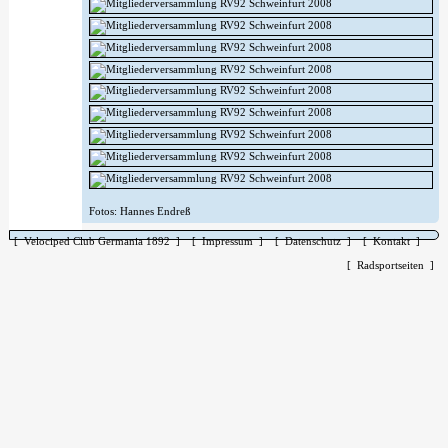
Fotos: Hannes Endreß
[ Velociped Club Germania 1892 ]
[ Impressum ]
[ Datenschutz ]
[ Kontakt ]
[ Radsportseiten ]