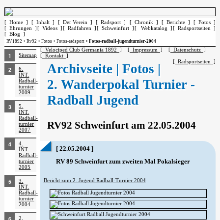
[ Home ]
[ Inhalt ]
[ Der Verein ]
[ Radsport ]
[ Chronik ]
[ Berichte ]
[ Fotos ]
[ Ehrungen ]
[ Videos ]
[ Radfahren ]
[ Schweinfurt ]
[ Webkatalog ]
[ Radsportseiten ]
[ Blog ]
RV1892
>
Rv92
>
Fotos
>
Fotos-radsport
> Fotos-radball-jugendturnier-2004
[ Velociped Club Germania 1892 ]
[ Impressum ]
[ Datenschutz ]
Sitemap
[ Kontakt ]
[ Radsportseiten ]
Archivseite | Fotos |
6.
INT.
2. Wanderpokal Turnier -
Radball­
turnier
2009
Radball Jugend
5.
INT.
Radball­
RV92 Schweinfurt am 22.05.2004
turnier
2007
4.
[ 22.05.2004 ]
INT.
Radball­
RV 89 Schweinfurt zum zweiten Mal Pokalsieger
turnier
2005
Bericht zum 2. Jugend Radball-Turnier 2004
3.
INT.
Radball­
turnier
2004
2.