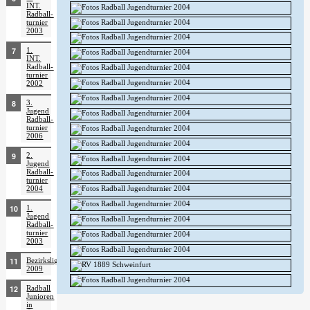
INT.
Radball­
turnier
2003
1.
INT.
Radball­
turnier
2002
3.
Jugend
Radball­
turnier
2006
2.
Jugend
Radball­
turnier
2004
1.
Jugend
Radball­
turnier
2003
Bezirksliga
2009
Radball
Junioren
in