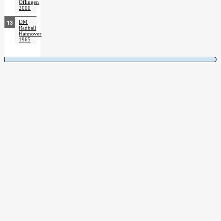
Öflingen
2000
DM
Radball
Hannover
1965