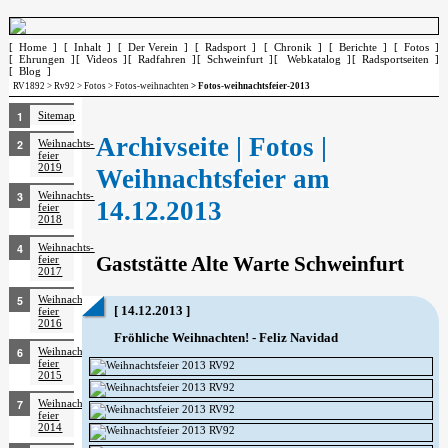
[ Home ]
[ Inhalt ]
[ Der Verein ]
[ Radsport ]
[ Chronik ]
[ Berichte ]
[ Fotos ]
[ Ehrungen ]
[ Videos ]
[ Radfahren ]
[ Schweinfurt ]
[ Webkatalog ]
[ Radsportseiten ]
[ Blog ]
RV1892
>
Rv92
>
Fotos
>
Fotos-weihnachten
> Fotos-weihnachtsfeier-2013
Sitemap
Archivseite | Fotos |
Weihnachts­
feier
2019
Weihnachtsfeier am
Weihnachts­
14.12.2013
feier
2018
Weihnachts­
Gaststätte Alte Warte Schweinfurt
feier
2017
Weihnachts­
[ 14.12.2013 ]
feier
2016
Fröhliche Weihnachten! - Feliz Navidad
Weihnachts­
feier
2015
Weihnachts­
feier
2014