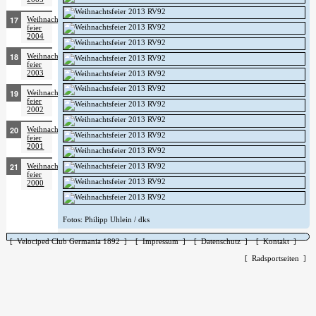
Weihnachts­
feier
2004
Weihnachts­
feier
2003
Weihnachts­
feier
2002
Weihnachts­
feier
2001
Weihnachts­
feier
2000
Fotos: Philipp Uhlein / dks
[ Velociped Club Germania 1892 ]
[ Impressum ]
[ Datenschutz ]
[ Kontakt ]
[ Radsportseiten ]