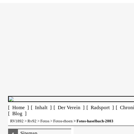
[ Home ]
[ Inhalt ]
[ Der Verein ]
[ Radsport ]
[ Chron
[ Blog ]
RV1892
>
Rv92
>
Fotos
>
Fotos-rhoen
> Fotos-haselbach-2003
Sitemap