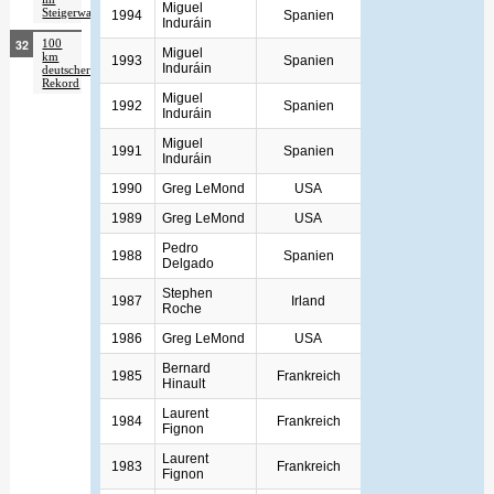
Miguel
Steigerwald
1994
Spanien
Induráin
100
Miguel
km
1993
Spanien
Induráin
deutscher
Rekord
Miguel
1992
Spanien
Induráin
Miguel
1991
Spanien
Induráin
1990
Greg LeMond
USA
1989
Greg LeMond
USA
Pedro
1988
Spanien
Delgado
Stephen
1987
Irland
Roche
1986
Greg LeMond
USA
Bernard
1985
Frankreich
Hinault
Laurent
1984
Frankreich
Fignon
Laurent
1983
Frankreich
Fignon