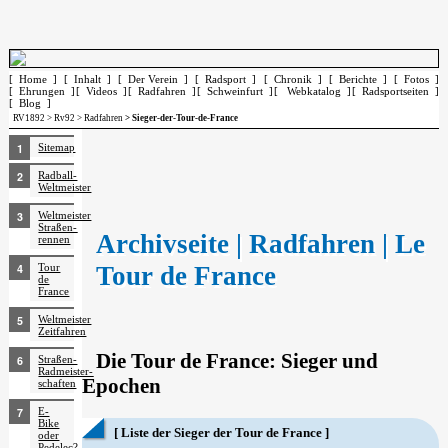
[ Home ]
[ Inhalt ]
[ Der Verein ]
[ Radsport ]
[ Chronik ]
[ Berichte ]
[ Fotos ]
[ Ehrungen ]
[ Videos ]
[ Radfahren ]
[ Schweinfurt ]
[ Webkatalog ]
[ Radsportseiten ]
[ Blog ]
RV1892
>
Rv92
>
Radfahren
> Sieger-der-Tour-de-France
Sitemap
Radball-
Weltmeister
Weltmeister
Straßen­
Archivseite | Radfahren | Le
rennen
Tour de France
Tour
de
France
Weltmeister
Zeitfahren
Die Tour de France: Sieger und
Straßen-
Radmeister­
Epochen
schaften
E-
Bike
[ Liste der Sieger der Tour de France ]
oder
Pedelec?