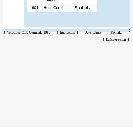
1904
Henri Cornet
Frankreich
[ Velociped Club Germania 1892 ]
[ Impressum ]
[ Datenschutz ]
[ Kontakt ]
[ Radsportseiten ]