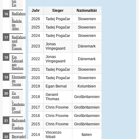
bei
Eis
Jahr
Sieger
Nationalität
Radfahren
-
2026
Tadej Pogačar
Slowenien
Radeln
im
2025
Tadej Pogačar
Slowenien
Alter
2024
Tadej Pogačar
Slowenien
Radfahren
und
Jonas
die
2023
Dänemark
Vingegaard
Frauen
Jonas
Ein
2022
Dänemark
Fahrrad
Vingegaard
aus
Bambus
2021
Tadej Pogačar
Slowenien
Ehrenamt
2020
Tadej Pogačar
Slowenien
im
Verein
2019
Egan Bernal
Kolumbien
Zu
Geraint
2018
Großbritannien
zweit
Thomas
-
Tandems
2017
Chris Froome
Großbritannien
im
Trend
2016
Chris Froome
Großbritannien
Radwandern
2015
Chris Froome
Großbritannien
in
Franken
Vincenzo
2014
Italien
Bergradeln,
Nibali