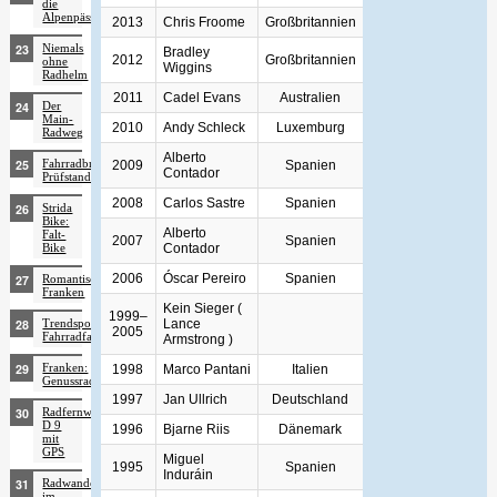
die
Alpenpässe
2013
Chris Froome
Großbritannien
Niemals
Bradley
2012
Großbritannien
ohne
Wiggins
Radhelm
2011
Cadel Evans
Australien
Der
Main-
2010
Andy Schleck
Luxemburg
Radweg
Alberto
Fahrradbranche
2009
Spanien
Contador
Prüfstand
2008
Carlos Sastre
Spanien
Strida
Bike:
Alberto
Falt-
2007
Spanien
Contador
Bike
2006
Óscar Pereiro
Spanien
Romantisches
Franken
Kein Sieger (
1999–
Lance
Trendsport
2005
Fahrradfahren
Armstrong )
Franken:
1998
Marco Pantani
Italien
Genussradeln
1997
Jan Ullrich
Deutschland
Radfernweg
D 9
1996
Bjarne Riis
Dänemark
mit
GPS
Miguel
1995
Spanien
Induráin
Radwandern
im