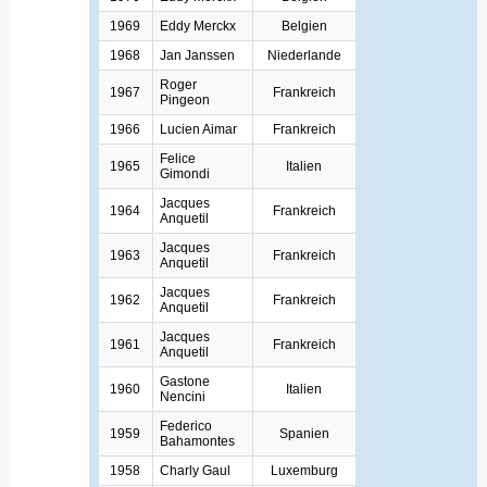
1969
Eddy Merckx
Belgien
1968
Jan Janssen
Niederlande
Roger
1967
Frankreich
Pingeon
1966
Lucien Aimar
Frankreich
Felice
1965
Italien
Gimondi
Jacques
1964
Frankreich
Anquetil
Jacques
1963
Frankreich
Anquetil
Jacques
1962
Frankreich
Anquetil
Jacques
1961
Frankreich
Anquetil
Gastone
1960
Italien
Nencini
Federico
1959
Spanien
Bahamontes
1958
Charly Gaul
Luxemburg