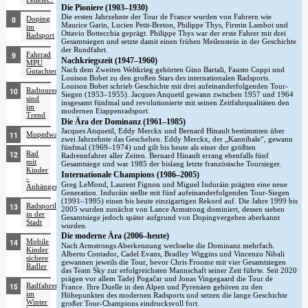
Die Pioniere (1903–1930)
Die ersten Jahrzehnte der Tour de France wurden von Fahrern wie
Doping
Maurice Garin, Lucien Petit-Breton, Philippe Thys, Firmin Lambot und
im
Ottavio Bottecchia geprägt. Philippe Thys war der erste Fahrer mit drei
Radsport
Gesamtsiegen und setzte damit einen frühen Meilenstein in der Geschichte
der Rundfahrt.
Fahrrad
Nachkriegszeit (1947–1960)
MPU
Nach dem Zweiten Weltkrieg gehörten Gino Bartali, Fausto Coppi und
Gutachten
Louison Bobet zu den großen Stars des internationalen Radsports.
Louison Bobet schrieb Geschichte mit drei aufeinanderfolgenden Tour-
Radtouren
Siegen (1953–1955). Jacques Anquetil gewann zwischen 1957 und 1964
sind
insgesamt fünfmal und revolutionierte mit seinen Zeitfahrqualitäten den
im
modernen Etappenradsport.
Trend
Die Ära der Dominanz (1961–1985)
Jacques Anquetil, Eddy Merckx und Bernard Hinault bestimmten über
Mopedwanderfahren
zwei Jahrzehnte das Geschehen. Eddy Merckx, der „Kannibale“, gewann
fünfmal (1969–1974) und gilt bis heute als einer der größten
Rad
Radrennfahrer aller Zeiten. Bernard Hinault errang ebenfalls fünf
mit
Gesamtsiege und war 1985 der bislang letzte französische Toursieger.
Kinder
Internationale Champions (1986–2005)
-
Greg LeMond, Laurent Fignon und Miguel Induráin prägten eine neue
Anhänger
Generation. Induráin stellte mit fünf aufeinanderfolgenden Tour-Siegen
(1991–1995) einen bis heute einzigartigen Rekord auf. Die Jahre 1999 bis
Radsportler
2005 wurden zunächst von Lance Armstrong dominiert, dessen sieben
in der
Gesamtsiege jedoch später aufgrund von Dopingvergehen aberkannt
Stadt
wurden.
Die moderne Ära (2006–heute)
Mobile
Nach Armstrongs Aberkennung wechselte die Dominanz mehrfach.
Kinder
Alberto Contador, Cadel Evans, Bradley Wiggins und Vincenzo Nibali
sichere
gewannen jeweils die Tour, bevor Chris Froome mit vier Gesamtsiegen
Radler
das Team Sky zur erfolgreichsten Mannschaft seiner Zeit führte. Seit 2020
prägen vor allem Tadej Pogačar und Jonas Vingegaard die Tour de
Radfahren
France. Ihre Duelle in den Alpen und Pyrenäen gehören zu den
im
Höhepunkten des modernen Radsports und setzen die lange Geschichte
Winter
großer Tour-Champions eindrucksvoll fort.