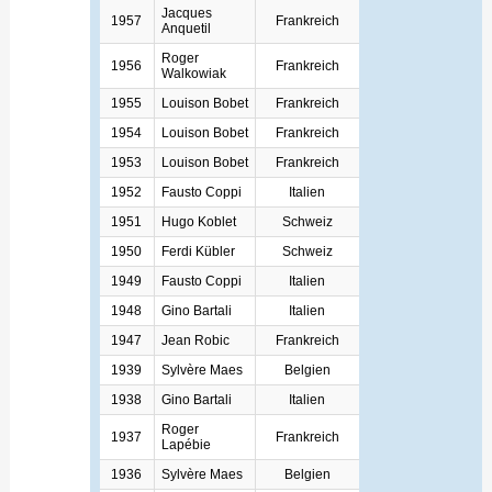
Jacques
1957
Frankreich
Anquetil
Roger
1956
Frankreich
Walkowiak
1955
Louison Bobet
Frankreich
1954
Louison Bobet
Frankreich
1953
Louison Bobet
Frankreich
1952
Fausto Coppi
Italien
1951
Hugo Koblet
Schweiz
1950
Ferdi Kübler
Schweiz
1949
Fausto Coppi
Italien
1948
Gino Bartali
Italien
1947
Jean Robic
Frankreich
1939
Sylvère Maes
Belgien
1938
Gino Bartali
Italien
Roger
1937
Frankreich
Lapébie
1936
Sylvère Maes
Belgien