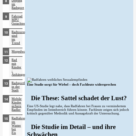
Doping
im
Radsport
Fahrrad
MPU
Gutachten
Radtouren
sind
im
Trend
Mopedwanderfahren
Rad
mit
Kinder
-
Anhänger
Radsportler
Eine Studie sorgt für Wirbel – doch Fachleute widersprechen
in der
Stadt
Die These: Sattel schadet der Lust?
Mobile
Kinder
Eine US-Studie legt nahe, dass Radfahren bei Frauen zu vermindertem
sichere
Empfinden im Intimbereich führen könnte. Fachleute zeigen sich jedoch
Radler
kritisch gegenüber Methodik und Aussagekraft der Untersuchung.
Radfahren
im
Die Studie im Detail – und ihre
Winter
bei
Schwächen
Eis