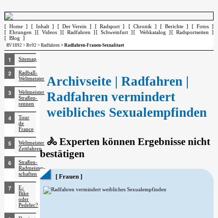
[ Home ]
[ Inhalt ]
[ Der Verein ]
[ Radsport ]
[ Chronik ]
[ Berichte ]
[ Fotos ]
[ Ehrungen ]
[ Videos ]
[ Radfahren ]
[ Schweinfurt ]
[ Webkatalog ]
[ Radsportseiten ]
[ Blog ]
RV1892
>
Rv92
>
Radfahren
> Radfahren-Frauen-Sexualitaet
Sitemap
Radball-
Archivseite | Radfahren |
Weltmeister
Weltmeister
Radfahren vermindert
Straßen­
rennen
weibliches Sexualempfinden
Tour
de
France
🚴 Experten können Ergebnisse nicht
Weltmeister
Zeitfahren
bestätigen
Straßen-
Radmeister­
schaften
[ Frauen ]
E-
Bike
oder
Pedelec?