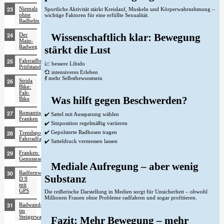
Niemals
Sportliche Aktivität stärkt Kreislauf, Muskeln und Körperwahrnehmung –
ohne
wichtige Faktoren für eine erfüllte Sexualität.
Radhelm
Der
Wissenschaftlich klar: Bewegung
Main-
Radweg
stärkt die Lust
Fahrradbranche
📈 bessere Libido
Prüfstand
💞 intensiveres Erleben
💃 mehr Selbstbewusstsein
Strida
Bike:
Falt-
Was hilft gegen Beschwerden?
Bike
Romantisches
✔️ Sattel mit Aussparung wählen
Franken
✔️ Sitzposition regelmäßig variieren
✔️ Gepolsterte Radhosen tragen
Trendsport
Fahrradfahren
✔️ Satteldruck vermessen lassen
Franken:
Genussradeln
Mediale Aufregung – aber wenig
Radfernweg
Substanz
D 9
mit
GPS
Die reißerische Darstellung in Medien sorgt für Unsicherheit – obwohl
Millionen Frauen ohne Probleme radfahren und sogar profitieren.
Radwandern
im
Steigerwald
Fazit: Mehr Bewegung – mehr