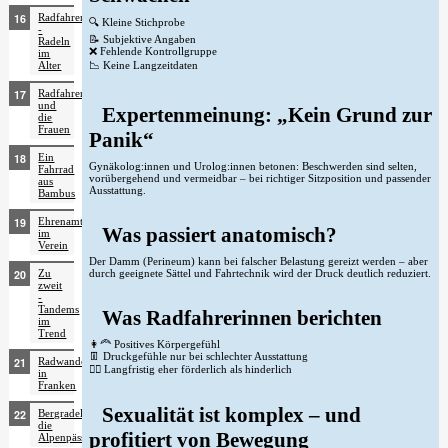
Radfahren
🔍 Kleine Stichprobe
-
📝 Subjektive Angaben
Radeln
❌ Fehlende Kontrollgruppe
im
📉 Keine Langzeitdaten
Alter
Radfahren
und
Expertenmeinung: „Kein Grund zur
die
Frauen
Panik“
Ein
Gynäkolog:innen und Urolog:innen betonen: Beschwerden sind selten,
Fahrrad
vorübergehend und vermeidbar – bei richtiger Sitzposition und passender
aus
Ausstattung.
Bambus
Ehrenamt
Was passiert anatomisch?
im
Verein
Der Damm (Perineum) kann bei falscher Belastung gereizt werden – aber
durch geeignete Sättel und Fahrtechnik wird der Druck deutlich reduziert.
Zu
zweit
-
Tandems
Was Radfahrerinnen berichten
im
Trend
👩‍🦰 Positives Körpergefühl
👖 Druckgefühle nur bei schlechter Ausstattung
Radwandern
🚴‍♀️ Langfristig eher förderlich als hinderlich
in
Franken
Sexualität ist komplex – und
Bergradeln,
die
profitiert von Bewegung
Alpenpässe