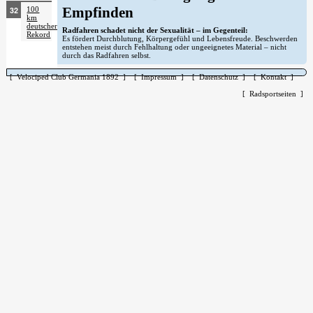
Empfinden
100
km
deutscher
Radfahren schadet nicht der Sexualität – im Gegenteil:
Rekord
Es fördert Durchblutung, Körpergefühl und Lebensfreude. Beschwerden
entstehen meist durch Fehlhaltung oder ungeeignetes Material – nicht
durch das Radfahren selbst.
[ Velociped Club Germania 1892 ]
[ Impressum ]
[ Datenschutz ]
[ Kontakt ]
[ Radsportseiten ]