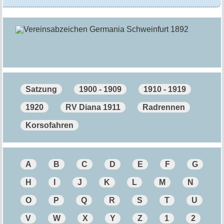
Satzung
1900 - 1909
1910 - 1919
1920
RV Diana 1911
Radrennen
Korsofahren
A
B
C
D
E
F
G
H
I
J
K
L
M
N
O
P
Q
R
S
T
U
V
W
X
Y
Z
1
2