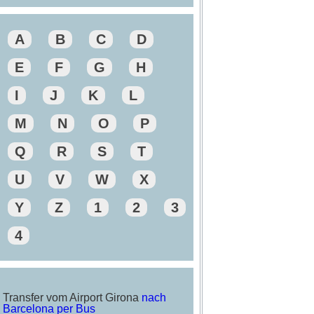
A
B
C
D
E
F
G
H
I
J
K
L
M
N
O
P
Q
R
S
T
U
V
W
X
Y
Z
1
2
3
4
Transfer vom Airport Girona
nach
Barcelona per Bus