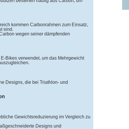
lstützen bestehen häufig aus Carbon, um
ereich kommen Carbonrahmen zum Einsatz,
t sind.
d Carbon wegen seiner dämpfenden
 E-Bikes verwendet, um das Mehrgewicht
auszugleichen.
he Designs, die bei Triathlon- und
on
ebliche Gewichtsreduzierung im Vergleich zu
aßgeschneiderte Designs und