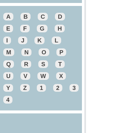
A
B
C
D
E
F
G
H
I
J
K
L
M
N
O
P
Q
R
S
T
U
V
W
X
Y
Z
1
2
3
4