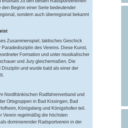
in erstmals zu den besten Radsportvereinen
e den Beginn einer Serie bedeutender
 regional, sondern auch überregional bekannt
eist
zises Zusammenspiel, taktisches Geschick
r Paradedisziplin des Vereins. Diese Kunst,
eordneter Formation und unter musikalischer
Zuschauer und Jury gleichermaßen. Die
Disziplin und wurde bald als einer der
t.
im Nordfränkischen Radfahrerverband und
der Ortsgruppen in Bad Kissingen, Bad
Hofheim, Königsberg und Königshofen teil.
r Verein regelmäßig die höchsten
als dominierender Radsportverein in der