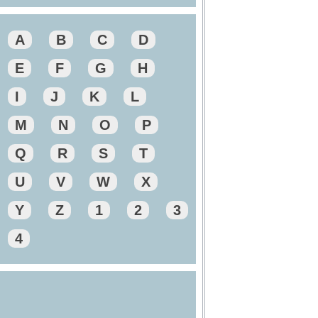
A
B
C
D
E
F
G
H
I
J
K
L
M
N
O
P
Q
R
S
T
U
V
W
X
Y
Z
1
2
3
4