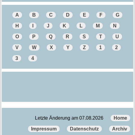
A
B
C
D
E
F
G
H
I
J
K
L
M
N
O
P
Q
R
S
T
U
V
W
X
Y
Z
1
2
3
4
Letzte Änderung am 07.08.2026
Home
Impressum
Datenschutz
Archiv