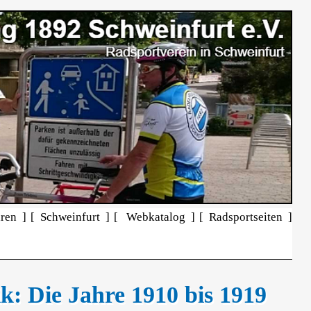
ren ]
[ Schweinfurt ]
[ Webkatalog ]
[ Radsportseiten ]
ik: Die Jahre 1910 bis 1919