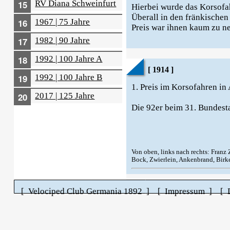
RV Diana Schweinfurt
Hierbei wurde das Korsofa
Überall in den fränkischen
1967 | 75 Jahre
Preis war ihnen kaum zu n
1982 | 90 Jahre
1992 | 100 Jahre A
[ 1914 ]
1992 | 100 Jahre B
1. Preis im Korsofahren in
2017 | 125 Jahre
Die 92er beim 31. Bundest
Von oben, links nach rechts: Franz
Bock, Zwierlein, Ankenbrand, Birk
[ Velociped Club Germania 1892 ]
[ Impressum ]
[ 