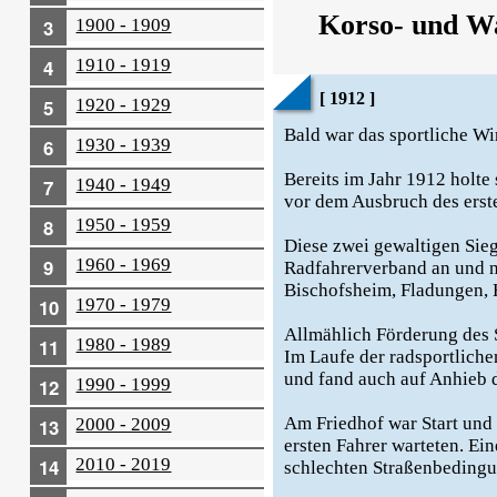
Korso- und Wa
1900 - 1909
1910 - 1919
[ 1912 ]
1920 - 1929
Bald war das sportliche W
1930 - 1939
Bereits im Jahr 1912 holte
1940 - 1949
vor dem Ausbruch des erste
1950 - 1959
Diese zwei gewaltigen Sie
1960 - 1969
Radfahrerverband an und n
Bischofsheim, Fladungen, 
1970 - 1979
Allmählich Förderung des 
1980 - 1989
Im Laufe der radsportlich
und fand auch auf Anhieb 
1990 - 1999
Am Friedhof war Start und 
2000 - 2009
ersten Fahrer warteten. Ei
2010 - 2019
schlechten Straßenbedingu