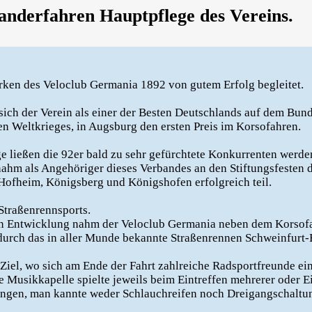
nderfahren Hauptpflege des Vereins.
irken des Veloclub Germania 1892 von gutem Erfolg begleitet.
 sich der Verein als einer der Besten Deutschlands auf dem Bun
n Weltkrieges, in Augsburg den ersten Preis im Korsofahren.
ge ließen die 92er bald zu sehr gefürchtete Konkurrenten werd
ahm als Angehöriger dieses Verbandes an den Stiftungsfesten 
Hofheim, Königsberg und Königshofen erfolgreich teil.
Straßenrennsports.
en Entwicklung nahm der Veloclub Germania neben dem Korsof
durch das in aller Munde bekannte Straßenrennen Schweinfur
Ziel, wo sich am Ende der Fahrt zahlreiche Radsportfreunde ei
ne Musikkapelle spielte jeweils beim Eintreffen mehrerer oder 
ngen, man kannte weder Schlauchreifen noch Dreigangschaltun