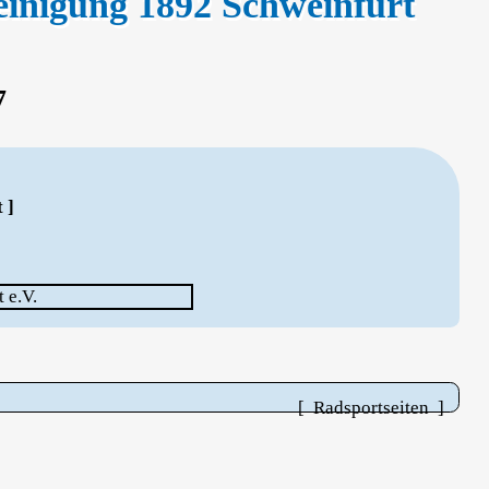
reinigung 1892 Schweinfurt
7
 ]
[ Radsportseiten ]