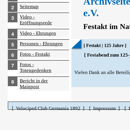
Archivseit
Seitemap
e.V.
Video -
Eröffnungsrede
Festakt im Na
Video - Ehrungen
Personen - Ehrungen
[ Festakt | 125 Jahre ]
Fotos - Festakt
[ Festabend zum 125-
Fotos -
Totengedenken
Vielen Dank an alle Betei
Bericht in der
Mainpost
[ Velociped Club Germania 1892 ]
[ Impressum ]
[ 