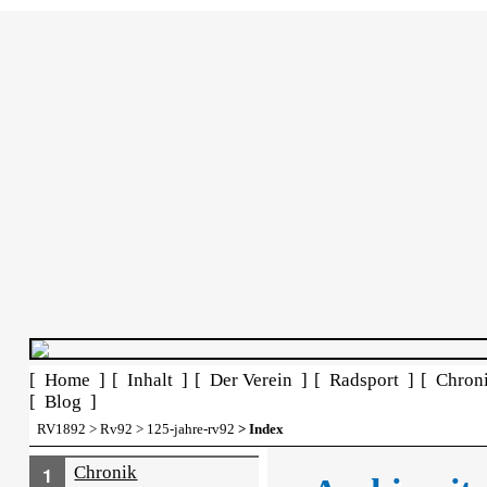
[ Home ]
[ Inhalt ]
[ Der Verein ]
[ Radsport ]
[ Chron
[ Blog ]
RV1892
>
Rv92
>
125-jahre-rv92
> Index
Chronik