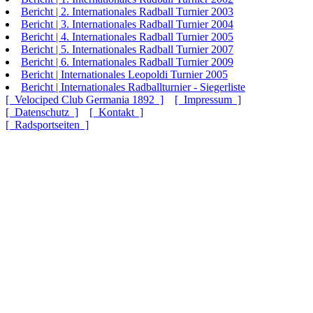
Bericht | 2. Internationales Radball Turnier 2003
Bericht | 3. Internationales Radball Turnier 2004
Bericht | 4. Internationales Radball Turnier 2005
Bericht | 5. Internationales Radball Turnier 2007
Bericht | 6. Internationales Radball Turnier 2009
Bericht | Internationales Leopoldi Turnier 2005
Bericht | Internationales Radballturnier - Siegerliste
[ Velociped Club Germania 1892 ]
[ Impressum ]
[ Datenschutz ]
[ Kontakt ]
[ Radsportseiten ]