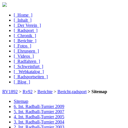
[ Home ]
[ Inhalt ]
[ Der Verein ]
[ Radsport ]
[ Chronik ]
[ Berichte ]
[ Fotos ]
[ Ehrungen ]
[ Videos ]
[ Radfahren ]
[ Schweinfurt ]
[ Webkatalog ]
[ Radsportseiten ]
[ Blog ]
RV1892
>
Rv92
>
Berichte
>
Bericht-radsport
> Sitemap
Sitemap
6. Int. Radball-Turnier 2009
5. Int. Radball-Turnier 2007
4. Int. Radball-Turnier 2005
3. Int. Radball-Turnier 2004
2. Int. Radball-Turnier 2003