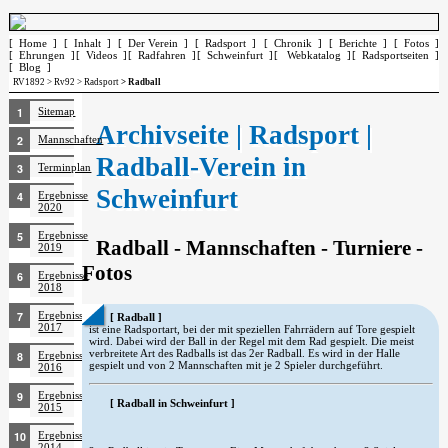
[ Home ]
[ Inhalt ]
[ Der Verein ]
[ Radsport ]
[ Chronik ]
[ Berichte ]
[ Fotos ]
[ Ehrungen ]
[ Videos ]
[ Radfahren ]
[ Schweinfurt ]
[ Webkatalog ]
[ Radsportseiten ]
[ Blog ]
RV1892
>
Rv92
>
Radsport
> Radball
Sitemap
Archivseite | Radsport |
Mannschaften
Radball-Verein in
Terminplan
Schweinfurt
Ergebnisse
2020
Ergebnisse
Radball - Mannschaften - Turniere -
2019
Fotos
Ergebnisse
2018
Ergebnisse
[ Radball ]
2017
ist eine Radsportart, bei der mit speziellen Fahrrädern auf Tore gespielt
wird. Dabei wird der Ball in der Regel mit dem Rad gespielt. Die meist
verbreitete Art des Radballs ist das 2er Radball. Es wird in der Halle
Ergebnisse
gespielt und von 2 Mannschaften mit je 2 Spieler durchgeführt.
2016
Ergebnisse
[ Radball in Schweinfurt ]
2015
Ergebnisse
2014