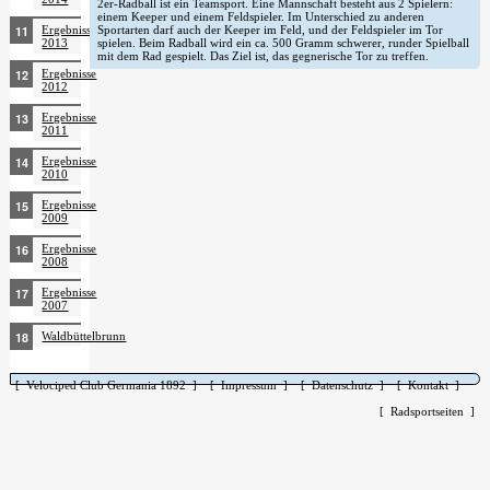
2er-Radball ist ein Teamsport. Eine Mannschaft besteht aus 2 Spielern:
einem Keeper und einem Feldspieler. Im Unterschied zu anderen
Ergebnisse
Sportarten darf auch der Keeper im Feld, und der Feldspieler im Tor
2013
spielen. Beim Radball wird ein ca. 500 Gramm schwerer, runder Spielball
mit dem Rad gespielt. Das Ziel ist, das gegnerische Tor zu treffen.
Ergebnisse
2012
Ergebnisse
2011
Ergebnisse
2010
Ergebnisse
2009
Ergebnisse
2008
Ergebnisse
2007
Waldbüttelbrunn
[ Velociped Club Germania 1892 ]
[ Impressum ]
[ Datenschutz ]
[ Kontakt ]
[ Radsportseiten ]