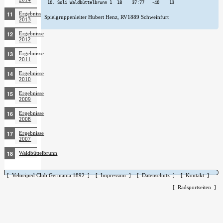
Ergebnisse
Spielgruppenleiter Hubert Henz, RV1889 Schweinfurt
2013
Ergebnisse
2012
Ergebnisse
2011
Ergebnisse
2010
Ergebnisse
2009
Ergebnisse
2008
Ergebnisse
2007
Waldbüttelbrunn
[ Velociped Club Germania 1892 ]
[ Impressum ]
[ Datenschutz ]
[ Kontakt ]
[ Radsportseiten ]