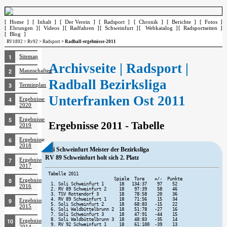
[ Home ]
[ Inhalt ]
[ Der Verein ]
[ Radsport ]
[ Chronik ]
[ Berichte ]
[ Fotos ]
[ Ehrungen ]
[ Videos ]
[ Radfahren ]
[ Schweinfurt ]
[ Webkatalog ]
[ Radsportseiten ]
[ Blog ]
RV1892
>
Rv92
>
Radsport
> Radball-ergebnisse-2011
Sitemap
Archivseite | Radsport |
Mannschaften
Radball Bezirksliga
Terminplan
Unterfranken Ost 2011
Ergebnisse
2020
Ergebnisse
Ergebnisse 2011 - Tabelle
2019
Ergebnisse
2018
Soli Schweinfurt Meister der Bezirksliga
RV 89 Schweinfurt holt sich 2. Platz
Ergebnisse
2017
Tabelle 2011         

                          Spiele  Tore    +/-  Punkte 

Ergebnisse
 1. Soli Schweinfurt 1      18   134:37    97    52 

2016
 2. RV 89 Schweinfurt 2     18    97:39    58    46 

 3. TSV Rottendorf 3        18    78:58    20    36 

 4. RV 89 Schweinfurt 1     18    71:56    15    34 

Ergebnisse
 5. Soli Schweinfurt 2      18    68:83   -15    22 

2015
 6. Soli Waldbüttelbrunn 2  18    51:78   -27    16 

 7. Soli Schweinfurt 3      18    47:91   -44    15 

 8. Soli Waldbüttelbrunn 3  18    48:83   -35    14 

Ergebnisse
 9. RV 92 Schweinfurt 1     18    61:100  -39    13 

2014