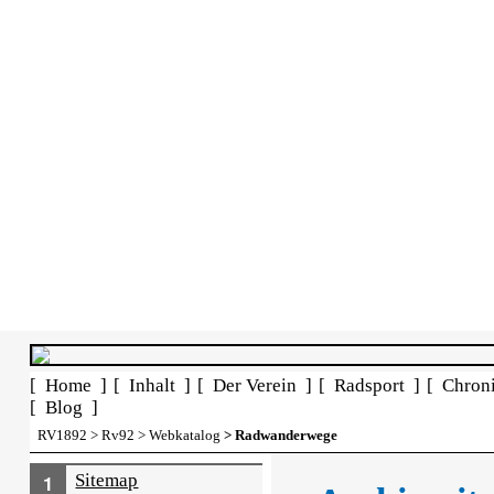
[ Home ]
[ Inhalt ]
[ Der Verein ]
[ Radsport ]
[ Chron
[ Blog ]
RV1892
>
Rv92
>
Webkatalog
> Radwanderwege
Sitemap