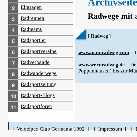
Archivseit
Eintragen
Radwege mit a
Radrennen
Radteams
[ Radweg ]
Radsportler
Radsport­vereine
www.mainradweg.com
D
Radverbände
www.wernradweg.de
Der
Poppenhausen) bis zur Mü
Radwander­wege
Radsport­zeitung
Radsport-Blogs
Radsport­foren
[ Velociped Club Germania 1892 ]
[ Impressum ]
[ 