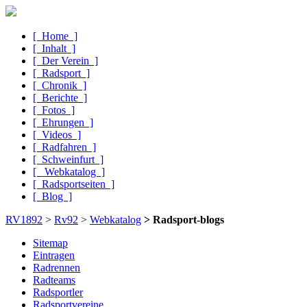
[ Home ]
[ Inhalt ]
[ Der Verein ]
[ Radsport ]
[ Chronik ]
[ Berichte ]
[ Fotos ]
[ Ehrungen ]
[ Videos ]
[ Radfahren ]
[ Schweinfurt ]
[ Webkatalog ]
[ Radsportseiten ]
[ Blog ]
RV1892
>
Rv92
>
Webkatalog
> Radsport-blogs
Sitemap
Eintragen
Radrennen
Radteams
Radsportler
Radsport­vereine