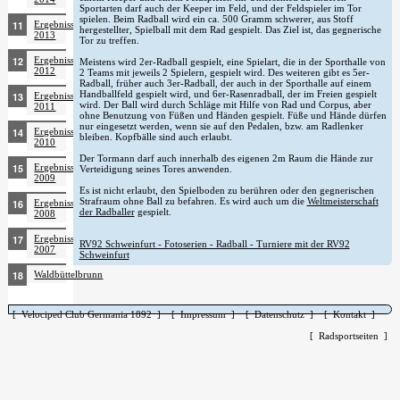
Sportarten darf auch der Keeper im Feld, und der Feldspieler im Tor
spielen. Beim Radball wird ein ca. 500 Gramm schwerer, aus Stoff
Ergebnisse
hergestellter, Spielball mit dem Rad gespielt. Das Ziel ist, das gegnerische
2013
Tor zu treffen.
Ergebnisse
Meistens wird 2er-Radball gespielt, eine Spielart, die in der Sporthalle von
2012
2 Teams mit jeweils 2 Spielern, gespielt wird. Des weiteren gibt es 5er-
Radball, früher auch 3er-Radball, der auch in der Sporthalle auf einem
Handballfeld gespielt wird, und 6er-Rasenradball, der im Freien gespielt
Ergebnisse
wird. Der Ball wird durch Schläge mit Hilfe von Rad und Corpus, aber
2011
ohne Benutzung von Füßen und Händen gespielt. Füße und Hände dürfen
nur eingesetzt werden, wenn sie auf den Pedalen, bzw. am Radlenker
Ergebnisse
bleiben. Kopfbälle sind auch erlaubt.
2010
Der Tormann darf auch innerhalb des eigenen 2m Raum die Hände zur
Ergebnisse
Verteidigung seines Tores anwenden.
2009
Es ist nicht erlaubt, den Spielboden zu berühren oder den gegnerischen
Strafraum ohne Ball zu befahren. Es wird auch um die
Weltmeisterschaft
Ergebnisse
der Radballer
gespielt.
2008
Ergebnisse
RV92 Schweinfurt - Fotoserien - Radball - Turniere mit der RV92
2007
Schweinfurt
Waldbüttelbrunn
[ Velociped Club Germania 1892 ]
[ Impressum ]
[ Datenschutz ]
[ Kontakt ]
[ Radsportseiten ]