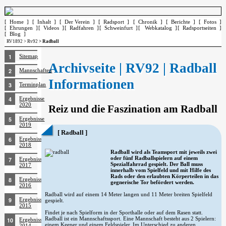
[ Home ]
[ Inhalt ]
[ Der Verein ]
[ Radsport ]
[ Chronik ]
[ Berichte ]
[ Fotos ]
[ Ehrungen ]
[ Videos ]
[ Radfahren ]
[ Schweinfurt ]
[ Webkatalog ]
[ Radsportseiten ]
[ Blog ]
RV1892
>
Rv92
> Radball
Sitemap
Archivseite | RV92 | Radball
Mannschaften
Informationen
Terminplan
Ergebnisse
2020
Reiz und die Faszination am Radball
Ergebnisse
2019
[ Radball ]
Ergebnisse
2018
Radball wird als Teamsport mit jeweils zwei
oder fünf Radballspielern auf einem
Ergebnisse
Spezialfahrrad gespielt. Der Ball muss
2017
innerhalb vom Spielfeld und mit Hilfe des
Rads oder den erlaubten Körperteilen in das
Ergebnisse
gegnerische Tor befördert werden.
2016
Radball wird auf einem 14 Meter langen und 11 Meter breiten Spielfeld
Ergebnisse
gespielt.
2015
Findet je nach Spielform in der Sporthalle oder auf dem Rasen statt.
Radball ist ein Mannschaftssport. Eine Mannschaft besteht aus 2 Spielern:
Ergebnisse
einem Keeper und einem Feldspieler. Im Unterschied zu anderen
2014