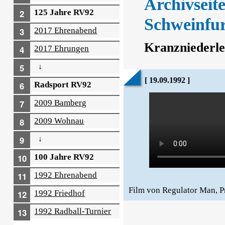
Archivseite
125 Jahre RV92
Schweinfur
2017 Ehrenabend
Kranzniederle
2017 Ehrungen
↓
[ 19.09.1992 ]
Radsport RV92
2009 Bamberg
2009 Wohnau
↓
100 Jahre RV92
1992 Ehrenabend
Film von Regulator Man,
1992 Friedhof
1992 Radball-Turnier