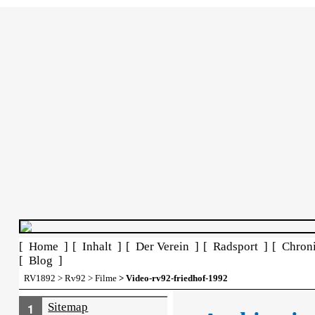
[ Home ]
[ Inhalt ]
[ Der Verein ]
[ Radsport ]
[ Chron
[ Blog ]
RV1892
>
Rv92
>
Filme
> Video-rv92-friedhof-1992
Sitemap