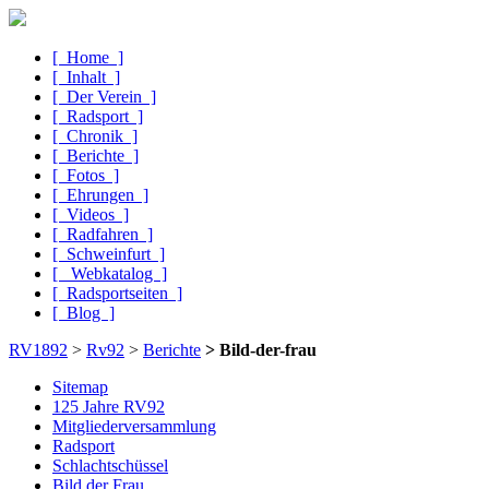
[ Home ]
[ Inhalt ]
[ Der Verein ]
[ Radsport ]
[ Chronik ]
[ Berichte ]
[ Fotos ]
[ Ehrungen ]
[ Videos ]
[ Radfahren ]
[ Schweinfurt ]
[ Webkatalog ]
[ Radsportseiten ]
[ Blog ]
RV1892
>
Rv92
>
Berichte
> Bild-der-frau
Sitemap
125 Jahre RV92
Mitglieder­versammlung
Radsport
Schlacht­schüssel
Bild der Frau