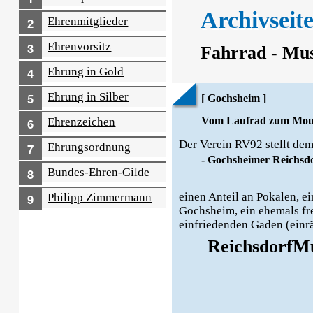
Archivseit
Ehren­mitglieder
Ehrenvorsitz
Fahrrad - Mu
Ehrung in Gold
Ehrung in Silber
[ Gochsheim ]
Vom Laufrad zum Mou
Ehrenzeichen
Der Verein RV92 stellt de
Ehrungs­ordnung
- Gochsheimer Reichs
Bundes-Ehren-Gilde
einen Anteil an Pokalen, 
Philipp Zimmermann
Gochsheim, ein ehemals fre
einfriedenden Gaden (einr
ReichsdorfMu