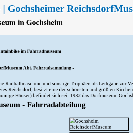
e | Gochsheimer ReichsdorfMu
seum in Gochsheim
ntainbike im Fahrradmuseum
m
dorfMuseum Abt. Fahrradsammlung -
eine Radballmaschine und sonstige Trophäen als Leihgabe zur V
ies Reichsdorf, besitzt eine der schönsten und größten Kirchen
äumige Häuser) befindet sich seit 1982 das Dorfmuseum Gochs
seum - Fahrradabteilung