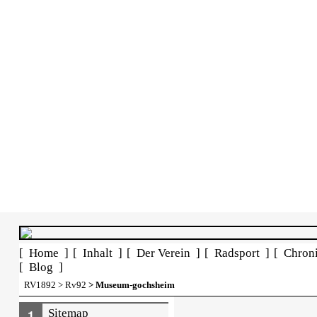
[ Home ]
[ Inhalt ]
[ Der Verein ]
[ Radsport ]
[ Chron
[ Blog ]
RV1892
>
Rv92
> Museum-gochsheim
Sitemap